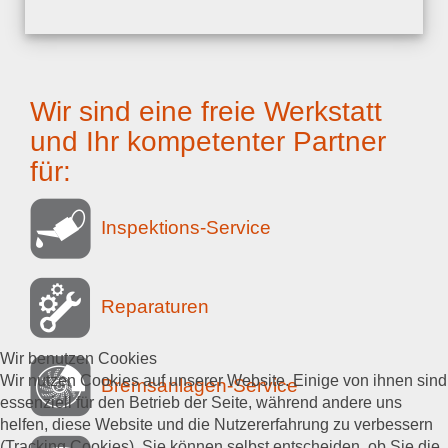
Wir sind eine freie Werkstatt
und Ihr kompetenter Partner
für:
Inspektions-Service
Reparaturen
Wir benutzen Cookies
Wir nutzen Cookies auf unserer Website. Einige von ihnen sind
Bremsanlagen-Service
essenziell für den Betrieb der Seite, während andere uns
helfen, diese Website und die Nutzererfahrung zu verbessern
(Tracking Cookies). Sie können selbst entscheiden, ob Sie die