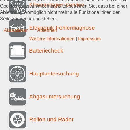
Klimaanlagen-Service
Cookies zulassen möchten. Bitte beachten Sie, dass bei einer
Ablehnung womöglich nicht mehr alle Funktionalitäten der
Seite zur Verfügung stehen.
Elektronik-Fehlerdiagnose
Akzeptieren
Ablehnen
Weitere Informationen
|
Impressum
Batteriecheck
Hauptuntersuchung
Abgasuntersuchung
Reifen und Räder